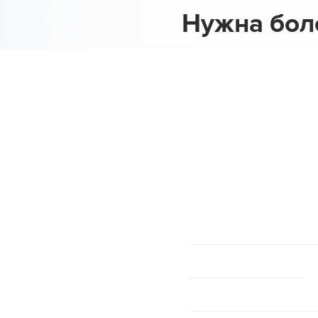
Нужна бол
Адрес в Узбекистане
Ташкент, Мирабадский район, улица Фаргона йули, 222/7
Индекс
: 100100
Тел офиса
: +99871 207 74 74
Тел Менеджера
: +99897 720 21 74
E-mail:
info@agesagroup.com