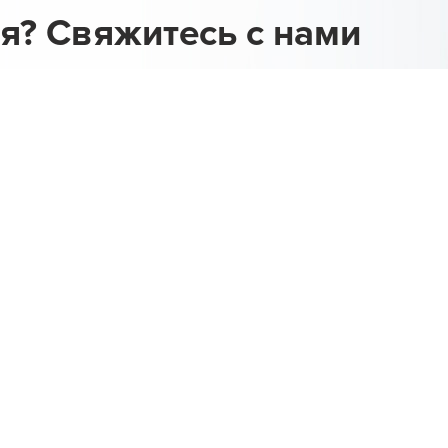
я? Свяжитесь с нами
d.ŞtL
 Çankaya - ANKARA
8