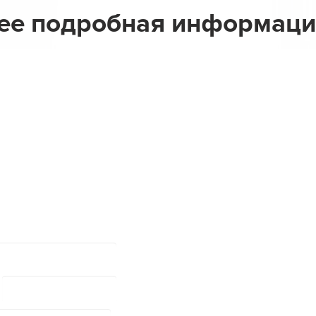
ее подробная информаци
Адрес В Турции
AGESA GRUP
Klima İnş: Mob. Has.Mlz.Tic. ve Sa. Lt
Anıttepe Mah. Gençlik Cad. No 19/1
Tel
: 0.312 212 02 75
Fax
: 0.312 212 02 76
Maltepe Vergi Dairesi
: 008 082 085